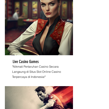
Live Casino Games
"Nikmati Pertaruhan Casino Secara
Langsung di Situs Slot Online Casino
Terpercaya di Indonesia!"