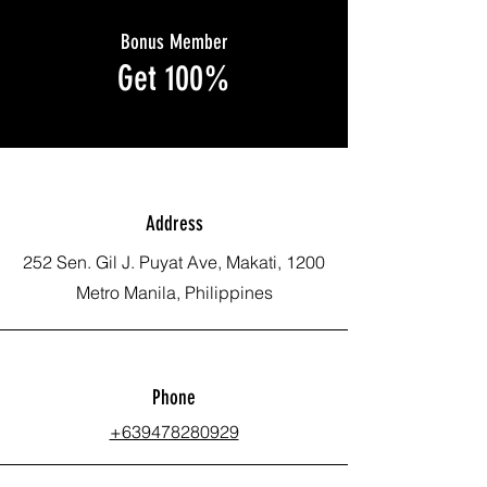
Bonus Member
Get 100%
Address
252 Sen. Gil J. Puyat Ave, Makati, 1200
Metro Manila, Philippines
Phone
+639478280929