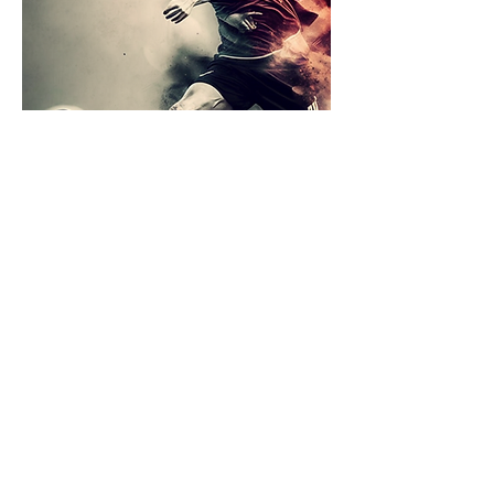
Sports Betting
"Judi Bola & Taruhan Olahraga di Situs
Slot Online Casino Terpercaya di
Indonesia"
Pertanyaan yang sering
diajukan